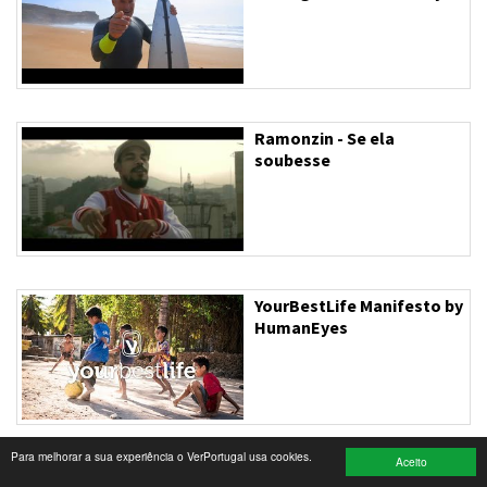
Turismo e Lazer
Desporto
Electrónica e Informática
Ramonzin - Se ela
soubesse
Saúde
Banca e Seguros
Moda e Design
YourBestLife Manifesto by
Ciência e Investigação
HumanEyes
Cinema
Multimédia
Para melhorar a sua experiência o VerPortugal usa cookies.
Sugestões
Aceito
Orquestra Bamba Social &