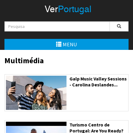
Menu
Ver
Portugal
VerPortugal
Empreendedorismo
Ambiente e Energia
MENU
Automóvel
Multimédia
Comércio e Indústria
Galp Music Valley Sessions
Construção e Imobiliário
- Carolina Deslandes...
Cultura e Educação
Economia
Gastronomia
Turismo Centro de
Portugal: Are You Ready?
Telecomunicações