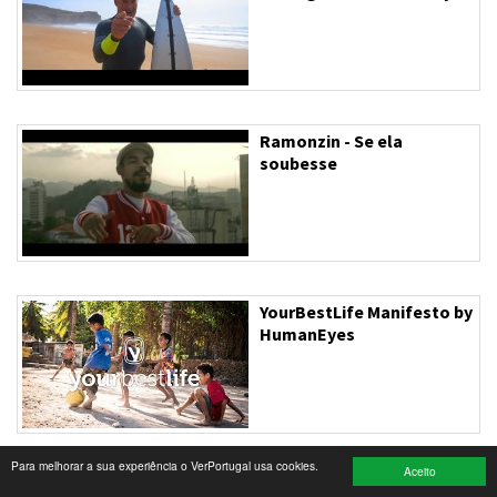
Turismo e Lazer
Desporto
Electrónica e Informática
Ramonzin - Se ela
soubesse
Saúde
Banca e Seguros
Moda e Design
YourBestLife Manifesto by
Ciência e Investigação
HumanEyes
Cinema
Multimédia
Para melhorar a sua experiência o VerPortugal usa cookies.
Sugestões
Aceito
Orquestra Bamba Social &