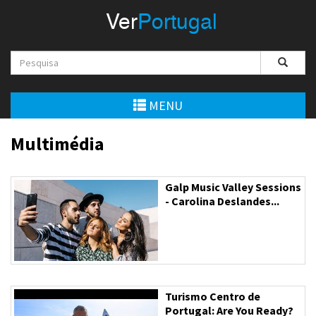
Menu
Ver
Portugal
VerPortugal
Empreendedorismo
Ambiente e Energia
MENU
Automóvel
Multimédia
Comércio e Indústria
Galp Music Valley Sessions
Construção e Imobiliário
- Carolina Deslandes...
Cultura e Educação
Economia
Gastronomia
Turismo Centro de
Portugal: Are You Ready?
Telecomunicações