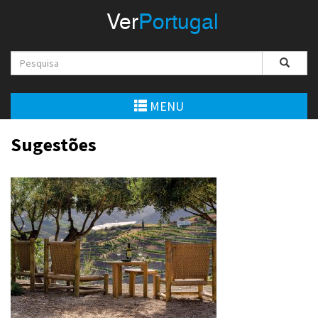
Menu
Ver
Portugal
VerPortugal
Empreendedorismo
Ambiente e Energia
MENU
Automóvel
Sugestões
Comércio e Indústria
Construção e Imobiliário
Cultura e Educação
Economia
Gastronomia
Telecomunicações