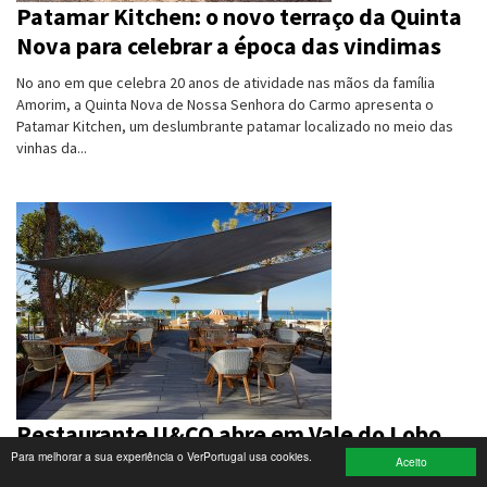
Patamar Kitchen: o novo terraço da Quinta
Nova para celebrar a época das vindimas
Turismo e Lazer
No ano em que celebra 20 anos de atividade nas mãos da família
Desporto
Amorim, a Quinta Nova de Nossa Senhora do Carmo apresenta o
Patamar Kitchen, um deslumbrante patamar localizado no meio das
Electrónica e Informática
vinhas da...
Saúde
Banca e Seguros
Moda e Design
Ciência e Investigação
Cinema
Multimédia
Restaurante U&CO abre em Vale do Lobo
Para melhorar a sua experiência o VerPortugal usa cookies.
Sugestões
Aceito
Recém-inaugurado em Vale do Lobo, o novo espaço U&Co vem