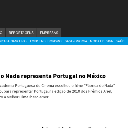
ÃO
REPORTAGENS
EMPRESAS
DICAS FINANCEIRAS
EMPREENDEDORISMO
GASTRONOMIA
MODA E DESIGN
SAÚDE
do Nada representa Portugal no México
Academia Portuguesa de Cinema escolheu o filme “Fábrica do Nada”
, para representar Portugal na edição de 2018 dos Prémios Ariel,
 a Melhor Filme Ibero-amer...