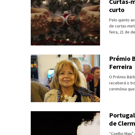
Curtas-m
curto
Turismo e Lazer
Pelo quinto an
Desporto
de curtas-metr
feira, 21 de d
Electrónica e Informática
Saúde
Prémio B
Banca e Seguros
Ferreira
Moda e Design
O Prémio Bárba
receberá o tr
cerimónia que 
Ciência e Investigação
Cinema
Portugal 
Multimédia
de Clerm
Sugestões
“Coelho Mau” 