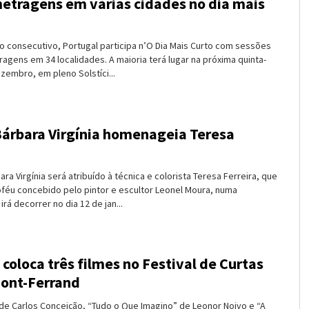
etragens em várias cidades no dia mais
o consecutivo, Portugal participa n’O Dia Mais Curto com sessões
agens em 34 localidades. A maioria terá lugar na próxima quinta-
ezembro, em pleno Solstíci...
árbara Virgínia homenageia Teresa
ra Virgínia será atribuído à técnica e colorista Teresa Ferreira, que
oféu concebido pelo pintor e escultor Leonel Moura, numa
irá decorrer no dia 12 de jan...
coloca três filmes no Festival de Curtas
ont-Ferrand
de Carlos Conceição, “Tudo o Que Imagino” de Leonor Noivo e “A