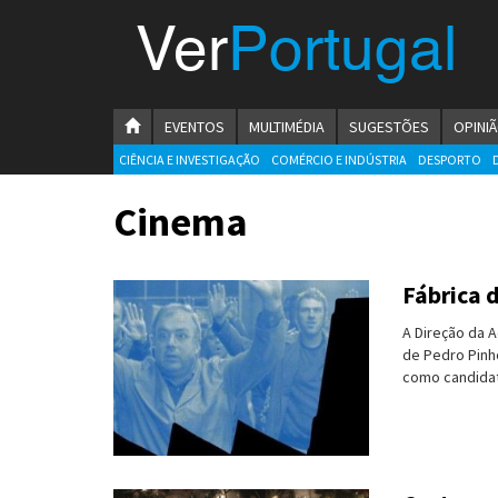
Menu
Ver
Portugal
VerPortugal
Empreendedorismo
HOMEPAGE
EVENTOS
MULTIMÉDIA
SUGESTÕES
OPINI
Ambiente e Energia
CIÊNCIA E INVESTIGAÇÃO
COMÉRCIO E INDÚSTRIA
DESPORTO
Automóvel
Cinema
Comércio e Indústria
Fábrica 
Construção e Imobiliário
A Direção da 
Cultura e Educação
de Pedro Pinho
como candidato
Economia
Gastronomia
Telecomunicações