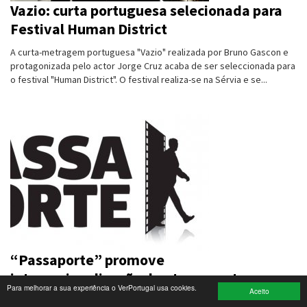
Vazio: curta portuguesa selecionada para
Festival Human District
Turismo e Lazer
A curta-metragem portuguesa "Vazio" realizada por Bruno Gascon e
Desporto
protagonizada pelo actor Jorge Cruz acaba de ser seleccionada para
o festival "Human District". O festival realiza-se na Sérvia e se...
Electrónica e Informática
Saúde
Banca e Seguros
Moda e Design
Ciência e Investigação
Cinema
“Passaporte” promove
Multimédia
internacionalização de atores portugueses
Para melhorar a sua experiência o VerPortugal usa cookies.
Sugestões
Aceito
A Academia Portuguesa de Cinema organiza pela primeira vez em