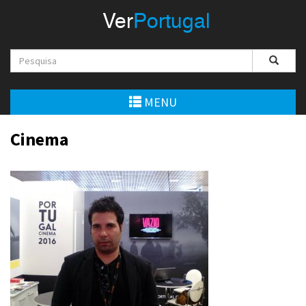
Menu
Ver
Portugal
VerPortugal
Empreendedorismo
Ambiente e Energia
MENU
Automóvel
Cinema
Comércio e Indústria
Construção e Imobiliário
Cultura e Educação
Economia
Gastronomia
Telecomunicações