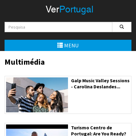
Menu
Ver
Portugal
VerPortugal
Empreendedorismo
Ambiente e Energia
MENU
Automóvel
Multimédia
Comércio e Indústria
Galp Music Valley Sessions
Construção e Imobiliário
- Carolina Deslandes...
Cultura e Educação
Economia
Gastronomia
Turismo Centro de
Portugal: Are You Ready?
Telecomunicações