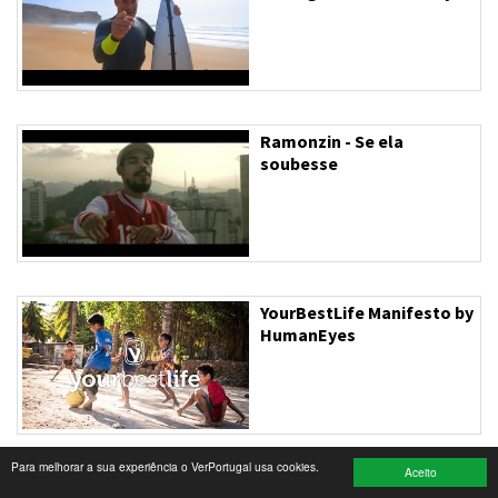
Turismo e Lazer
Desporto
Electrónica e Informática
Ramonzin - Se ela
soubesse
Saúde
Banca e Seguros
Moda e Design
YourBestLife Manifesto by
Ciência e Investigação
HumanEyes
Cinema
Multimédia
Para melhorar a sua experiência o VerPortugal usa cookies.
Sugestões
Aceito
Orquestra Bamba Social &