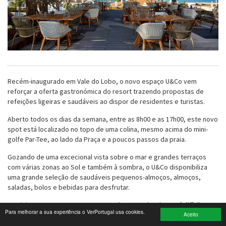
Turismo e Lazer
Desporto
Electrónica e Informática
Recém-inaugurado em Vale do Lobo, o novo espaço U&Co vem
Saúde
reforçar a oferta gastronómica do resort trazendo propostas de
refeições ligeiras e saudáveis ao dispor de residentes e turistas.
Banca e Seguros
Aberto todos os dias da semana, entre as 8h00 e as 17h00, este novo
Moda e Design
spot está localizado no topo de uma colina, mesmo acima do mini-
golfe Par-Tee, ao lado da Praça e a poucos passos da praia.
Ciência e Investigação
Gozando de uma excecional vista sobre o mar e grandes terraços
com várias zonas ao Sol e também à sombra, o U&Co disponibiliza
Cinema
uma grande seleção de saudáveis pequenos-almoços, almoços,
saladas, bolos e bebidas para desfrutar.
Multimédia
Ao visitar este espaço ao pequeno-almoço ou lanche será difícil
Para melhorar a sua experiência o VerPortugal usa cookies.
resistir ao U&Co Avocado Smash, uma torrada de arroz & trigo
Sugestões
Aceito
sarraceno sem glúten com queijo feta, mistura de sementes,