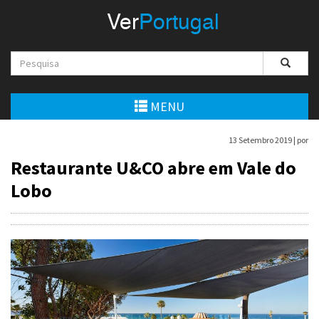
Menu
Ver
Portugal
VerPortugal
Empreendedorismo
Ambiente e Energia
MENU
Automóvel
13 Setembro 2019 |
por
Restaurante U&CO abre em Vale do
Comércio e Indústria
Lobo
Construção e Imobiliário
Cultura e Educação
Economia
Gastronomia
Telecomunicações