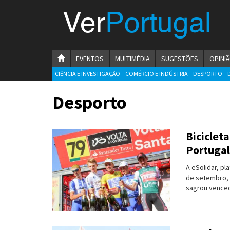
Menu
Ver
Portugal
VerPortugal
Empreendedorismo
HOMEPAGE
EVENTOS
MULTIMÉDIA
SUGESTÕES
OPINI
Ambiente e Energia
CIÊNCIA E INVESTIGAÇÃO
COMÉRCIO E INDÚSTRIA
DESPORTO
Automóvel
Desporto
Comércio e Indústria
Biciclet
Construção e Imobiliário
Portugal
Cultura e Educação
A eSolidar, pl
de setembro, 
Economia
sagrou vencedo
Gastronomia
Telecomunicações