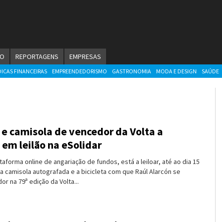
ÃO
REPORTAGENS
EMPRESAS
DICAS FINANCEIRAS
EMPREENDEDORISMO
GASTRONOMIA
MODA E DESIGN
SAÚDE
a e camisola de vencedor da Volta a
 em leilão na eSolidar
ataforma online de angariação de fundos, está a leiloar, até ao dia 15
a camisola autografada e a bicicleta com que Raúl Alarcón se
r na 79ª edição da Volta...