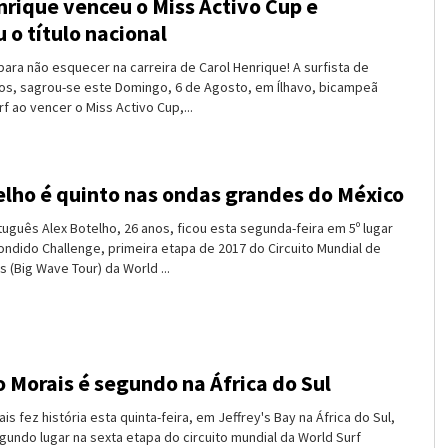
nrique venceu o Miss Activo Cup e
 o título nacional
para não esquecer na carreira de Carol Henrique! A surfista de
nos, sagrou-se este Domingo, 6 de Agosto, em Ílhavo, bicampeã
rf ao vencer o Miss Activo Cup,...
elho é quinto nas ondas grandes do México
tuguês Alex Botelho, 26 anos, ficou esta segunda-feira em 5º lugar
ondido Challenge, primeira etapa de 2017 do Circuito Mundial de
(Big Wave Tour) da World ...
o Morais é segundo na África do Sul
is fez história esta quinta-feira, em Jeffrey's Bay na África do Sul,
gundo lugar na sexta etapa do circuito mundial da World Surf