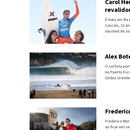
Carol He
revalidou
Turismo e Lazer
É mais um dia 
Desporto
Cascais, 22 a
nacional de su
Electrónica e Informática
Saúde
Alex Bot
Banca e Seguros
O surfista por
no Puerto Esc
Moda e Design
Ondas Grandes 
Ciência e Investigação
Cinema
Frederic
Multimédia
Frederico Mora
Sugestões
ao ficar em se