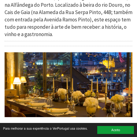
na Alfândega do Porto. Localizado à beira do rio Douro, no
Cais de Gaia (na Alameda da Rua Serpa Pinto, 44B; também
Turismo e Lazer
com entrada pela Avenida Ramos Pinto), este espaço tem
Desporto
tudo para responder à arte de bem receber: a história, o
vinho e a gastronomia.
Electrónica e Informática
Saúde
Banca e Seguros
Moda e Design
Ciência e Investigação
Cinema
Multimédia
Para melhorar a sua experiência o VerPortugal usa cookies.
Sugestões
Aceito
Destinado ao enoturismo da mais antiga empresa portuguesa, com