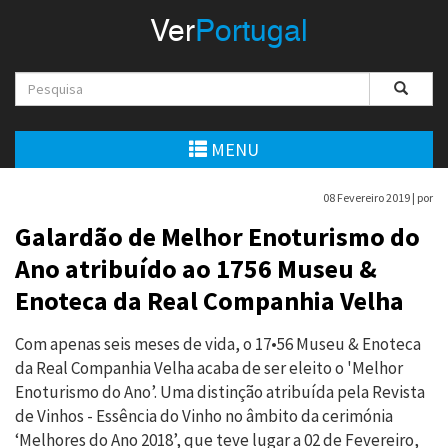
Menu
Ver
Portugal
VerPortugal
Empreendedorismo
Ambiente e Energia
MENU
Automóvel
08 Fevereiro 2019 |
por
Comércio e Indústria
Galardão de Melhor Enoturismo do
Ano atribuído ao 1756 Museu &
Construção e Imobiliário
Enoteca da Real Companhia Velha
Cultura e Educação
Com apenas seis meses de vida, o 17•56 Museu & Enoteca
Economia
da Real Companhia Velha acaba de ser eleito o 'Melhor
Enoturismo do Ano’. Uma distinção atribuída pela Revista
Gastronomia
de Vinhos - Essência do Vinho no âmbito da cerimónia
‘Melhores do Ano 2018’, que teve lugar a 02 de Fevereiro,
Telecomunicações