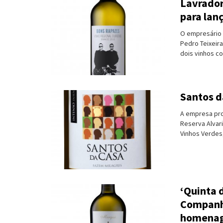
Lavrador
para lan
Turismo e Lazer
O empresário d
Desporto
Pedro Teixeira
dois vinhos co
Electrónica e Informática
Saúde
Santos d
Banca e Seguros
A empresa pro
Reserva Alvar
Moda e Design
Vinhos Verdes,
Ciência e Investigação
Cinema
‘Quinta 
Multimédia
Companhi
Sugestões
homena