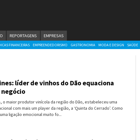
ÃO
REPORTAGENS
EMPRESAS
DICAS FINANCEIRAS
EMPREENDEDORISMO
GASTRONOMIA
MODA E DESIGN
SAÚDE
ines: líder de vinhos do Dão equaciona
 negócio
s, o maior produtor vinícola da região do Dão, estabeleceu uma
cional com mais um player da região, a ‘Quinta do Cerrado’. Como
ma ligação emocional muito fo...