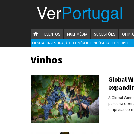
Menu
Ver
Portugal
VerPortugal
Empreendedorismo
HOMEPAGE
EVENTOS
MULTIMÉDIA
SUGESTÕES
OPINI
Ambiente e Energia
CIÊNCIA E INVESTIGAÇÃO
COMÉRCIO E INDÚSTRIA
DESPORTO
Automóvel
Vinhos
Comércio e Indústria
Global W
Construção e Imobiliário
expandir
Cultura e Educação
A Global Wine
parceria opera
Economia
empresa com u
Gastronomia
Telecomunicações