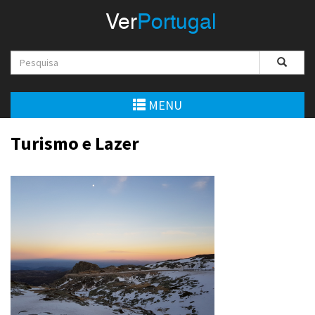
Menu
Ver
Portugal
VerPortugal
Empreendedorismo
Ambiente e Energia
MENU
Automóvel
Turismo e Lazer
Comércio e Indústria
Construção e Imobiliário
Cultura e Educação
Economia
Gastronomia
Telecomunicações