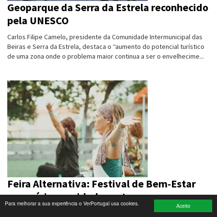
Geoparque da Serra da Estrela reconhecido
pela UNESCO
Turismo e Lazer
Carlos Filipe Camelo, presidente da Comunidade Intermunicipal das
Desporto
Beiras e Serra da Estrela, destaca o “aumento do potencial turístico
de uma zona onde o problema maior continua a ser o envelhecime...
Electrónica e Informática
Saúde
Banca e Seguros
Moda e Design
Ciência e Investigação
Cinema
Feira Alternativa: Festival de Bem-Estar
Multimédia
com várias novidades este ano
Para melhorar a sua experiência o VerPortugal usa cookies.
Sugestões
Aceito
A edição 2019 da Feira Alternativa – Festival de Bem-Estar em Lisboa,