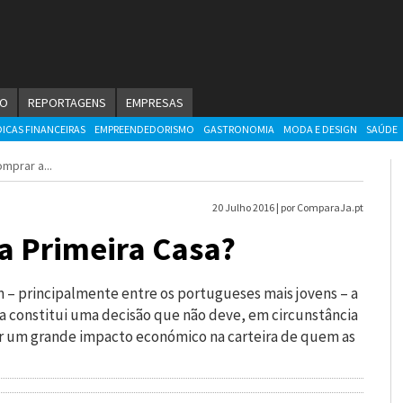
ÃO
REPORTAGENS
EMPRESAS
DICAS FINANCEIRAS
EMPREENDEDORISMO
GASTRONOMIA
MODA E DESIGN
SAÚDE
rar a...
20 Julho 2016 |
por ComparaJa.pt
a Primeira Casa?
– principalmente entre os portugueses mais jovens – a
sa constitui uma decisão que não deve, em circunstância
er um grande impacto económico na carteira de quem as