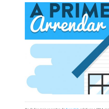
Turismo e Lazer
Desporto
Electrónica e Informática
Saúde
Banca e Seguros
Moda e Design
Ciência e Investigação
Cinema
Multimédia
Sugestões