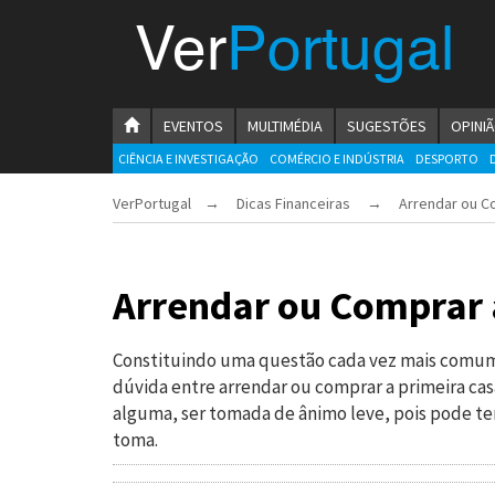
Menu
Ver
Portugal
VerPortugal
Empreendedorismo
HOMEPAGE
EVENTOS
MULTIMÉDIA
SUGESTÕES
OPINI
Ambiente e Energia
CIÊNCIA E INVESTIGAÇÃO
COMÉRCIO E INDÚSTRIA
DESPORTO
VerPortugal
→
Dicas Financeiras
→ Arrendar ou Comp
Automóvel
Comércio e Indústria
Arrendar ou Comprar 
Construção e Imobiliário
Cultura e Educação
Constituindo uma questão cada vez mais comum 
dúvida entre arrendar ou comprar a primeira ca
Economia
alguma, ser tomada de ânimo leve, pois pode t
toma.
Gastronomia
Telecomunicações