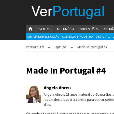
Menu
Ver
Portugal
VerPortugal
Empreendedorismo
HOMEPAGE
EVENTOS
MULTIMÉDIA
SUGESTÕES
OPINI
Ambiente e Energia
CIÊNCIA E INVESTIGAÇÃO
COMÉRCIO E INDÚSTRIA
DESPORTO
VerPortugal
→
Opinião
→ Made In Portugal #4
Automóvel
Comércio e Indústria
Made In Portugal #4
Construção e Imobiliário
Cultura e Educação
Angela Abreu
Economia
Angela Abreu, 28 anos, natural de Guimarães.
jovem decidiu usar a caneta para opinar sobre
Gastronomia
dias.
Telecomunicações