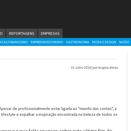
ÃO
REPORTAGENS
EMPRESAS
DICAS FINANCEIRAS
EMPREENDEDORISMO
GASTRONOMIA
MODA E DESIGN
SAÚDE
25 Julho 2016 |
por Angela Abreu
 Apesar de profissionalmente estar ligada ao "mundo das contas", a
 lifestyle e espalhar a inspiração encontrada na beleza de todos os