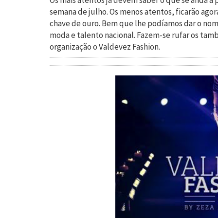
Os mais atentos já devem saber o que se anda a p
semana de julho. Os menos atentos, ficarão ago
Turismo e Lazer
chave de ouro. Bem que lhe podíamos dar o nome 
moda e talento nacional. Fazem-se rufar os tamb
Desporto
organização o Valdevez Fashion.
Electrónica e Informática
Saúde
Banca e Seguros
Moda e Design
Ciência e Investigação
Cinema
Multimédia
Sugestões