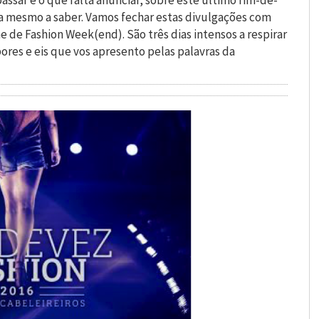
assar e o que falta anunciar, sobre este ultimo fim-de-
ra mesmo a saber. Vamos fechar estas divulgações com
de Fashion Week(end). São três dias intensos a respirar
ores e eis que vos apresento pelas palavras da