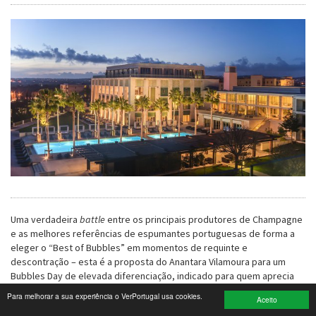
Turismo e Lazer
Desporto
Electrónica e Informática
Saúde
Banca e Seguros
Moda e Design
Ciência e Investigação
Uma verdadeira
battle
entre os principais produtores de Champagne
e as melhores referências de espumantes portuguesas de forma a
Cinema
eleger o “Best of Bubbles” em momentos de requinte e
descontração – esta é a proposta do Anantara Vilamoura para um
Multimédia
Bubbles Day de elevada diferenciação, indicado para quem aprecia
realmente os pequenos prazeres da vida.
Para melhorar a sua experiência o VerPortugal usa cookies.
Sugestões
Aceito
O evento ímpar divide-se em duas edições distintas. No dia 26 de