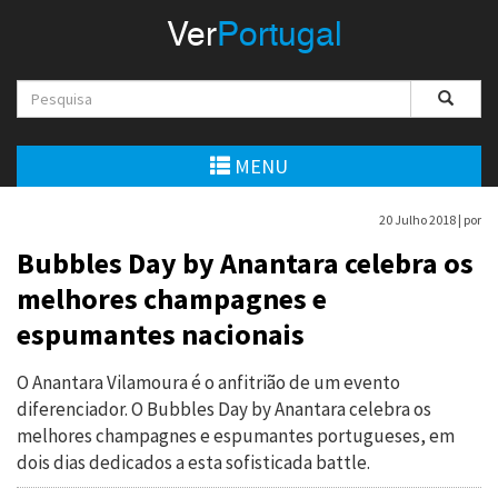
Menu
Ver
Portugal
VerPortugal
Empreendedorismo
Ambiente e Energia
MENU
Automóvel
20 Julho 2018 |
por
Comércio e Indústria
Bubbles Day by Anantara celebra os
melhores champagnes e
Construção e Imobiliário
espumantes nacionais
Cultura e Educação
O Anantara Vilamoura é o anfitrião de um evento
Economia
diferenciador. O Bubbles Day by Anantara celebra os
melhores champagnes e espumantes portugueses, em
Gastronomia
dois dias dedicados a esta sofisticada battle.
Telecomunicações