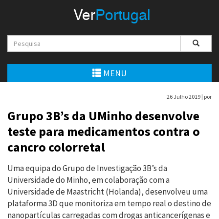
Menu
Ver
Portugal
VerPortugal
Empreendedorismo
Ambiente e Energia
MENU
Automóvel
26 Julho 2019 |
por
Comércio e Indústria
Grupo 3B’s da UMinho desenvolve
teste para medicamentos contra o
Construção e Imobiliário
cancro colorretal
Cultura e Educação
Uma equipa do Grupo de Investigação 3B’s da
Economia
Universidade do Minho, em colaboração com a
Universidade de Maastricht (Holanda), desenvolveu uma
Gastronomia
plataforma 3D que monitoriza em tempo real o destino de
nanopartículas carregadas com drogas anticancerígenas e
Telecomunicações