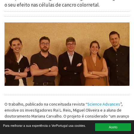
o seu efeito nas células de cancro colorretal.
Turismo e Lazer
Desporto
Electrónica e Informática
Saúde
Banca e Seguros
Moda e Design
Ciência e Investigação
Cinema
O trabalho, publicado na conceituada revista “
Science Advances
”,
envolve os investigadores Rui L. Reis, Miguel Oliveira e a aluna de
Multimédia
doutoramento Mariana Carvalho. O projeto é considerado “um avanço
importante no uso da nanomedicina de precisão para o tratamento
Para melhorar a sua experiência o VerPortugal usa cookies.
Sugestões
Aceito
personalizado do cancro colorretal”.