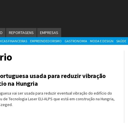
ÃO
REPORTAGENS
EMPRESAS
DICAS FINANCEIRAS
EMPREENDEDORISMO
GASTRONOMIA
MODA E DESIGN
SAÚDE
rio
portuguesa usada para reduzir vibração
cio na Hungria
uguesa vai ser usada para reduzir eventual vibração do edifício do
u de Tecnologia Laser ELI-ALPS que está em construção na Hungria,
Szeged.