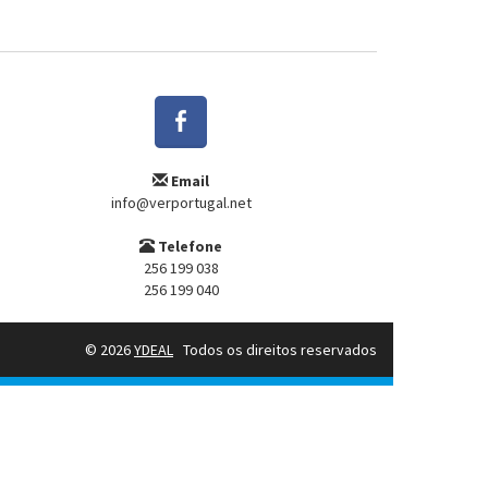
Email
info@verportugal.net
Telefone
256 199 038
256 199 040
© 2026
YDEAL
Todos os direitos reservados