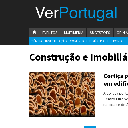
Menu
Ver
Portugal
VerPortugal
Empreendedorismo
HOMEPAGE
EVENTOS
MULTIMÉDIA
SUGESTÕES
OPINI
Ambiente e Energia
CIÊNCIA E INVESTIGAÇÃO
COMÉRCIO E INDÚSTRIA
DESPORTO
Automóvel
Construção e Imobiliá
Comércio e Indústria
Cortiça 
Construção e Imobiliário
em edifí
Cultura e Educação
A cortiça port
Centro Europe
Economia
na cidade de 
Gastronomia
Telecomunicações