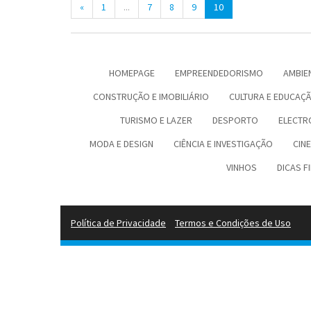
«
1
...
7
8
9
10
Turismo e Lazer
Desporto
HOMEPAGE
EMPREENDEDORISMO
AMBIEN
Electrónica e Informática
CONSTRUÇÃO E IMOBILIÁRIO
CULTURA E EDUCAÇ
Saúde
TURISMO E LAZER
DESPORTO
ELECTR
MODA E DESIGN
CIÊNCIA E INVESTIGAÇÃO
CIN
Banca e Seguros
VINHOS
DICAS F
Moda e Design
Ciência e Investigação
Política de Privacidade
Termos e Condições de Uso
Cinema
Multimédia
Sugestões