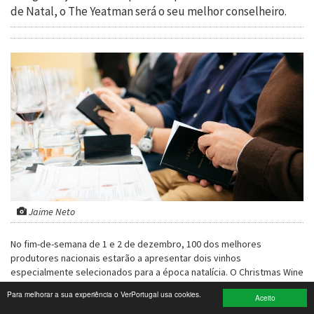
de Natal, o The Yeatman será o seu melhor conselheiro.
Turismo e Lazer
Desporto
Electrónica e Informática
Saúde
Banca e Seguros
Moda e Design
Ciência e Investigação
Jaime Neto
Cinema
No fim-de-semana de 1 e 2 de dezembro, 100 dos melhores
produtores nacionais estarão a apresentar dois vinhos
Multimédia
especialmente selecionados para a época natalícia. O Christmas Wine
Experience convida a conhecer e provar mais de 200 vinhos, pela
Para melhorar a sua experiência o VerPortugal usa cookies.
Sugestões
Aceito
mão do seu produtor, ouvindo a sua história na primeira pessoa. A
prova, que decorre entre as 15h00 e as 19h00, é acompanhada por