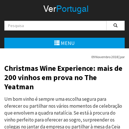
Menu
Ver
Portugal
VerPortugal
Empreendedorismo
Ambiente e Energia
MENU
Automóvel
09 Novembro 2018 |
por
Comércio e Indústria
Christmas Wine Experience: mais de
200 vinhos em prova no The
Construção e Imobiliário
Yeatman
Cultura e Educação
Um bom vinho é sempre uma escolha segura para
Economia
oferecer ou partilhar nos vários momentos de celebração
que envolvem a quadra natalícia. Se está à procura do
Gastronomia
vinho perfeito para oferecer ao sogro, surpreender os
colegas no jantar da empresa ou partilhar à mesa da Ceia
Telecomunicações