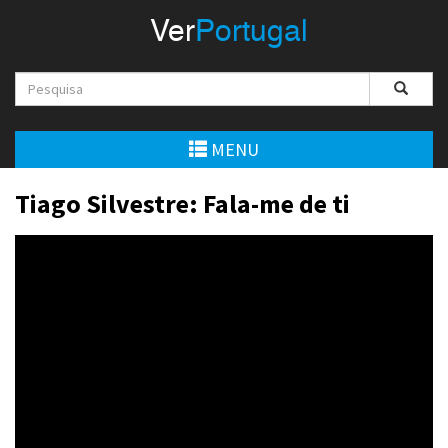
Menu
Ver
Portugal
VerPortugal
Empreendedorismo
Ambiente e Energia
MENU
Automóvel
Tiago Silvestre: Fala-me de ti
Comércio e Indústria
Construção e Imobiliário
Cultura e Educação
Economia
Gastronomia
Telecomunicações