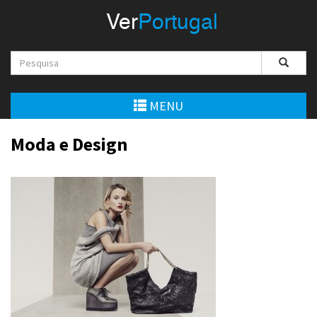
Menu
Ver
Portugal
VerPortugal
Empreendedorismo
Ambiente e Energia
MENU
Automóvel
Moda e Design
Comércio e Indústria
Construção e Imobiliário
Cultura e Educação
Economia
Gastronomia
Telecomunicações