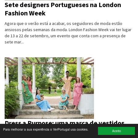
Sete designers Portugueses na London
Fashion Week
Turismo e Lazer
Agora que o verão está a acabar, os seguidores de moda estão
Desporto
ansiosos pelas semanas da moda. London Fashion Week vai ter lugar
de 13 a 22 de setembro, um evento que conta com a presença de
Electrónica e Informática
sete mar...
Saúde
Banca e Seguros
Moda e Design
Ciência e Investigação
Cinema
Multimédia
Dress a Purpose: uma marca de vestidos
Para melhorar a sua experiência o VerPortugal usa cookies.
solidária
Sugestões
Aceito