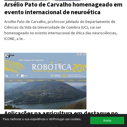
Arsélio Pato de Carvalho homenageado em
evento internacional de neuroética
Turismo e Lazer
Arsélio Pato de Carvalho, professor jubilado do Departamento de
Desporto
Ciências da Vida da Universidade de Coimbra (UC), vai ser
homenageado no evento internacional de ética das neurociências,
Electrónica e Informática
ICONE, a te...
Saúde
Banca e Seguros
Moda e Design
Ciência e Investigação
Cinema
Multimédia
Aplicações na agricultura em destaque no
Para melhorar a sua experiência o VerPortugal usa cookies.
Festival de Robótica de Vila Real
Sugestões
Aceito