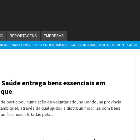
ÃO
REPORTAGENS
EMPRESAS
DICAS FINANCEIRAS
EMPREENDEDORISMO
GASTRONOMIA
MODA E DESIGN
SAÚDE
 Saúde entrega bens essenciais em
ique
úde participou numa ação de voluntariado, no Dondo, na província
ambique), através da qual ajudou a distribuir mochilas com bens
famílias mais afetadas pela...