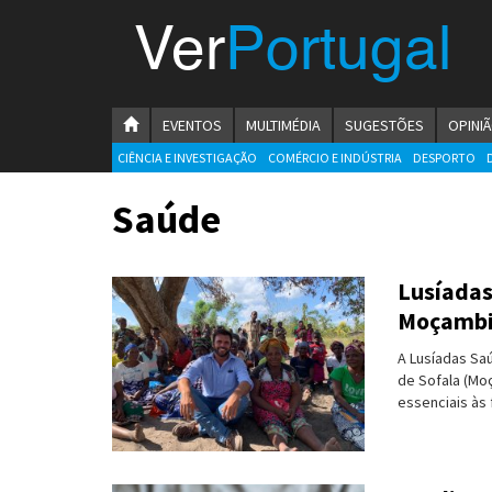
Menu
Ver
Portugal
VerPortugal
Empreendedorismo
HOMEPAGE
EVENTOS
MULTIMÉDIA
SUGESTÕES
OPINI
Ambiente e Energia
CIÊNCIA E INVESTIGAÇÃO
COMÉRCIO E INDÚSTRIA
DESPORTO
Automóvel
Saúde
Comércio e Indústria
Lusíadas
Construção e Imobiliário
Moçamb
Cultura e Educação
A Lusíadas Sa
de Sofala (Moç
Economia
essenciais às 
Gastronomia
Telecomunicações