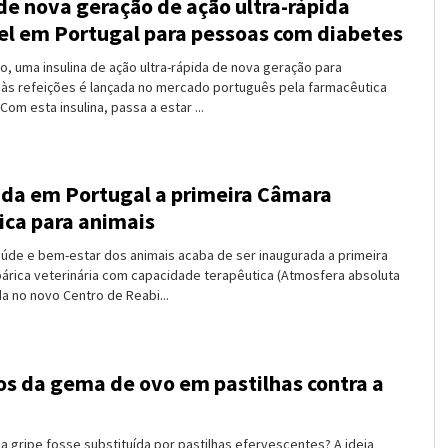
 de nova geração de ação ultra-rápida
el em Portugal para pessoas com diabetes
lho, uma insulina de ação ultra-rápida de nova geração para
 às refeições é lançada no mercado português pela farmacêutica
Com esta insulina, passa a estar ...
da em Portugal a primeira Câmara
ica para animais
aúde e bem-estar dos animais acaba de ser inaugurada a primeira
árica veterinária com capacidade terapêutica (Atmosfera absoluta
ada no novo Centro de Reabi...
os da gema de ovo em pastilhas contra a
da gripe fosse substituída por pastilhas efervescentes? A ideia