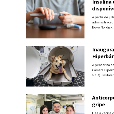
Insulina
disponív
Turismo e Lazer
A partir de ju
Desporto
administração
Novo Nordisk. 
Electrónica e Informática
Saúde
Inaugura
Banca e Seguros
Hiperbár
Moda e Design
A pensar na s
Câmara Hiperb
> 1.4) . Instal
Ciência e Investigação
Cinema
Anticorp
Multimédia
gripe
Sugestões
E se a vacina 