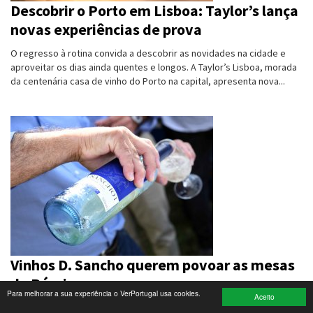
Descobrir o Porto em Lisboa: Taylor’s lança
novas experiências de prova
Turismo e Lazer
O regresso à rotina convida a descobrir as novidades na cidade e
Desporto
aproveitar os dias ainda quentes e longos. A Taylor’s Lisboa, morada
da centenária casa de vinho do Porto na capital, apresenta nova...
Electrónica e Informática
Saúde
Banca e Seguros
Moda e Design
Ciência e Investigação
Cinema
Vinhos D. Sancho querem povoar as mesas
Multimédia
da Rússia
Para melhorar a sua experiência o VerPortugal usa cookies.
Sugestões
Aceito
A Frutivinhos vai fazer embarcar, na próxima semana, rumo à antiga