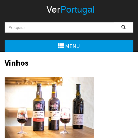
Menu
Ver
Portugal
VerPortugal
Empreendedorismo
Ambiente e Energia
MENU
Automóvel
Vinhos
Comércio e Indústria
Construção e Imobiliário
Cultura e Educação
Economia
Gastronomia
Telecomunicações