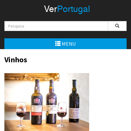
Menu
Ver
Portugal
VerPortugal
Empreendedorismo
Ambiente e Energia
MENU
Automóvel
Vinhos
Comércio e Indústria
Construção e Imobiliário
Cultura e Educação
Economia
Gastronomia
Telecomunicações