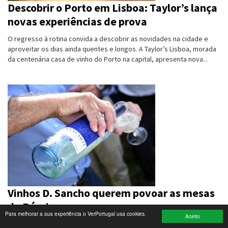
Descobrir o Porto em Lisboa: Taylor’s lança
novas experiências de prova
Turismo e Lazer
O regresso à rotina convida a descobrir as novidades na cidade e
Desporto
aproveitar os dias ainda quentes e longos. A Taylor’s Lisboa, morada
da centenária casa de vinho do Porto na capital, apresenta nova...
Electrónica e Informática
Saúde
Banca e Seguros
Moda e Design
Ciência e Investigação
Cinema
Vinhos D. Sancho querem povoar as mesas
Multimédia
da Rússia
Para melhorar a sua experiência o VerPortugal usa cookies.
Sugestões
Aceito
A Frutivinhos vai fazer embarcar, na próxima semana, rumo à antiga