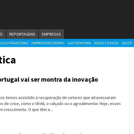
ÃO
REPORTAGENS
EMPRESAS
DICAS FINANCEIRAS
EMPREENDEDORISMO
GASTRONOMIA
MODA E DESIGN
SAÚDE
tica
tugal vai ser montra da inovação
nos temos assistido à recuperação de setores que atravessaram
s de crise, como o têxtil, o calçado ou o agroalimentar. Hoje, esses
m crescimento. O que têm e...