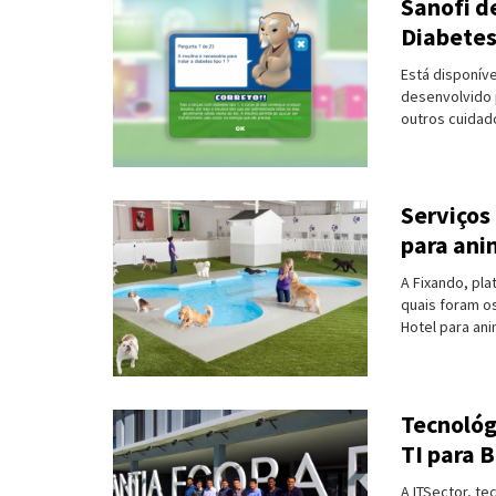
Sanofi d
Diabetes
Turismo e Lazer
Está disponív
Desporto
desenvolvido 
outros cuidado
Electrónica e Informática
Saúde
Serviços
Banca e Seguros
para ani
Moda e Design
A Fixando, pla
quais foram o
Hotel para ani
Ciência e Investigação
Cinema
Tecnológ
Multimédia
TI para 
Sugestões
A ITSector, t