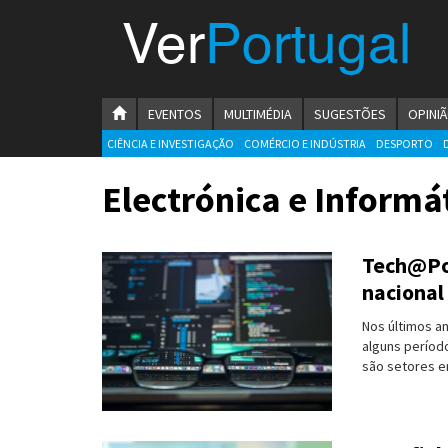
Menu
Ver
Portugal
VerPortugal
Empreendedorismo
HOMEPAGE
EVENTOS
MULTIMÉDIA
SUGESTÕES
OPINI
Ambiente e Energia
CIÊNCIA E INVESTIGAÇÃO
COMÉRCIO E INDÚSTRIA
DESPORTO
Automóvel
Electrónica e Informá
Comércio e Indústria
Tech@Por
Construção e Imobiliário
nacional
Cultura e Educação
Nos últimos a
alguns período
Economia
são setores e
Gastronomia
Telecomunicações