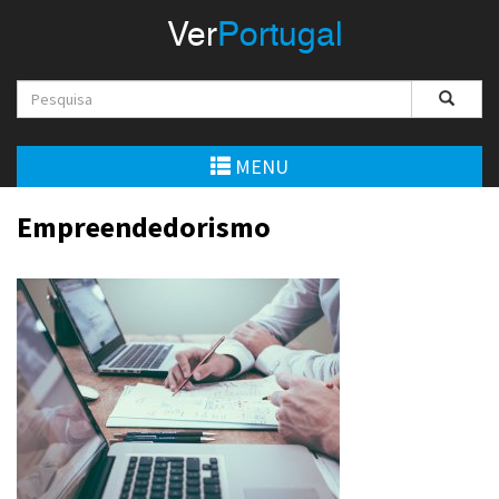
Menu
Ver
Portugal
VerPortugal
Empreendedorismo
Ambiente e Energia
MENU
Automóvel
Empreendedorismo
Comércio e Indústria
Construção e Imobiliário
Cultura e Educação
Economia
Gastronomia
Telecomunicações