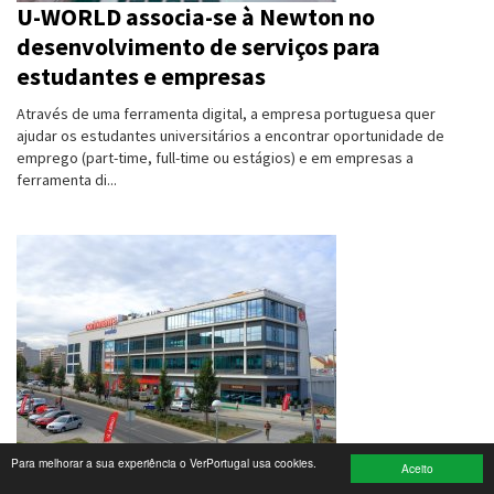
U-WORLD associa-se à Newton no
desenvolvimento de serviços para
Turismo e Lazer
estudantes e empresas
Desporto
Através de uma ferramenta digital, a empresa portuguesa quer
ajudar os estudantes universitários a encontrar oportunidade de
Electrónica e Informática
emprego (part-time, full-time ou estágios) e em empresas a
ferramenta di...
Saúde
Banca e Seguros
Moda e Design
Ciência e Investigação
Cinema
Multimédia
Para melhorar a sua experiência o VerPortugal usa cookies.
Sonae abre novas lojas em Mirandela e cria
Sugestões
Aceito