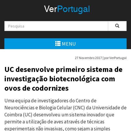
Menu
Ver
Portugal
VerPortugal
Empreendedorismo
Ambiente e Energia
MENU
Automóvel
27 Novembro 2017 |
por VerPortugal
Comércio e Indústria
UC desenvolve primeiro sistema de
investigação biotecnológica com
Construção e Imobiliário
ovos de codornizes
Cultura e Educação
Uma equipa de investigadores do Centro de
Economia
Neurociências e Biologia Celular (CNC) da Universidade de
Coimbra (UC) desenvolveu um sistema inovador que
Gastronomia
permite a utilização de aves através de técnicas
experimentais não invasivas, como sejam a simples
Telecomunicações