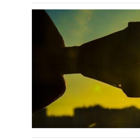
Turismo e Lazer
Desporto
Electrónica e Informática
Saúde
Banca e Seguros
Moda e Design
Ciência e Investigação
Cinema
Multimédia
Sugestões