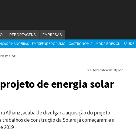
ÃO
REPORTAGENS
EMPRESAS
DICAS FINANCEIRAS
EMPREENDEDORISMO
GASTRONOMIA
MODA E DESIGN
SAÚDE
 maior...
21 Dezembro 2018 |
por
projeto de energia solar
a Allianz, acaba de divulgar a aquisição do projeto
 trabalhos de construção da Solara já começaram e a
e 2019.