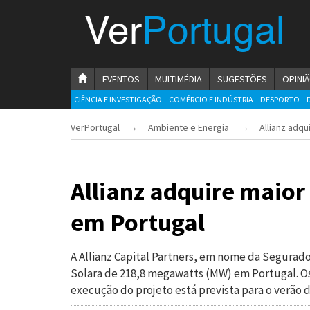
Menu
Ver
Portugal
VerPortugal
Empreendedorismo
HOMEPAGE
EVENTOS
MULTIMÉDIA
SUGESTÕES
OPINI
Ambiente e Energia
CIÊNCIA E INVESTIGAÇÃO
COMÉRCIO E INDÚSTRIA
DESPORTO
VerPortugal
→
Ambiente e Energia
→ Allianz adquire
Automóvel
Comércio e Indústria
Allianz adquire maior 
Construção e Imobiliário
em Portugal
Cultura e Educação
Economia
A Allianz Capital Partners, em nome da Segurador
Solara de 218,8 megawatts (MW) em Portugal. Os
Gastronomia
execução do projeto está prevista para o verão d
Telecomunicações