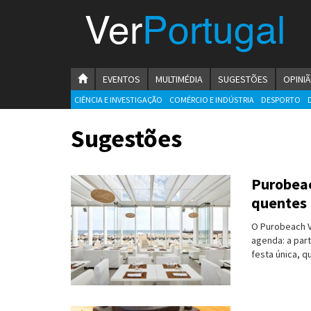
Menu
Ver
Portugal
VerPortugal
Empreendedorismo
HOMEPAGE
EVENTOS
MULTIMÉDIA
SUGESTÕES
OPINI
Ambiente e Energia
CIÊNCIA E INVESTIGAÇÃO
COMÉRCIO E INDÚSTRIA
DESPORTO
Automóvel
Sugestões
Comércio e Indústria
Purobeac
Construção e Imobiliário
quentes
Cultura e Educação
O Purobeach Vi
agenda: a par
Economia
festa única, q
Gastronomia
Telecomunicações