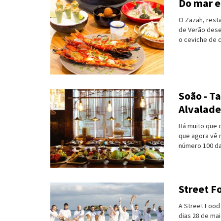
Do mar e
Turismo e Lazer
O Zazah, rest
de Verão dese
o ceviche de co
Desporto
Electrónica e Informática
Saúde
Soão - T
Banca e Seguros
Alvalade
Moda e Design
Há muito que 
que agora vê 
número 100 da
Ciência e Investigação
Cinema
Street F
Multimédia
A Street Food
Sugestões
dias 28 de mai