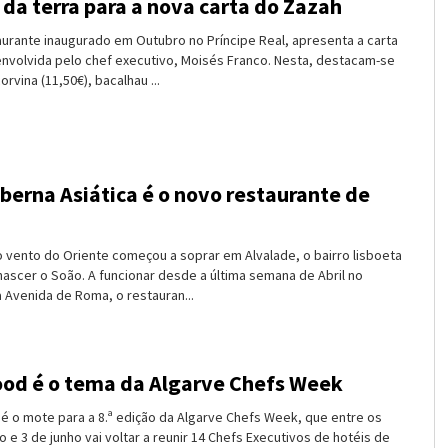
 da terra para a nova carta do Zazah
aurante inaugurado em Outubro no Príncipe Real, apresenta a carta
nvolvida pelo chef executivo, Moisés Franco. Nesta, destacam-se
rvina (11,50€), bacalhau ...
aberna Asiática é o novo restaurante de
o vento do Oriente começou a soprar em Alvalade, o bairro lisboeta
nascer o Soão. A funcionar desde a última semana de Abril no
 Avenida de Roma, o restauran...
ood é o tema da Algarve Chefs Week
 é o mote para a 8.ª edição da Algarve Chefs Week, que entre os
o e 3 de junho vai voltar a reunir 14 Chefs Executivos de hotéis de