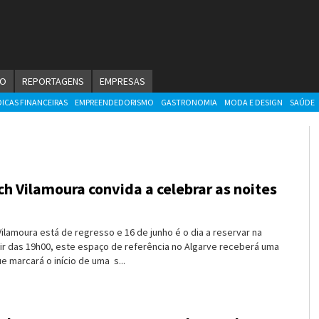
ÃO
REPORTAGENS
EMPRESAS
DICAS FINANCEIRAS
EMPREENDEDORISMO
GASTRONOMIA
MODA E DESIGN
SAÚDE
h Vilamoura convida a celebrar as noites
lamoura está de regresso e 16 de junho é o dia a reservar na
tir das 19h00, este espaço de referência no Algarve receberá uma
ue marcará o início de uma s...