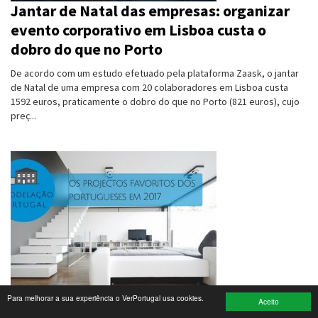
Jantar de Natal das empresas: organizar
evento corporativo em Lisboa custa o
Turismo e Lazer
dobro do que no Porto
Desporto
De acordo com um estudo efetuado pela plataforma Zaask, o jantar
de Natal de uma empresa com 20 colaboradores em Lisboa custa
Electrónica e Informática
1592 euros, praticamente o dobro do que no Porto (821 euros), cujo
preç...
Saúde
Banca e Seguros
Moda e Design
Ciência e Investigação
Cinema
Multimédia
Para melhorar a sua experiência o VerPortugal usa cookies.
Guia para renovar a casa: os projectos
Sugestões
Aceito