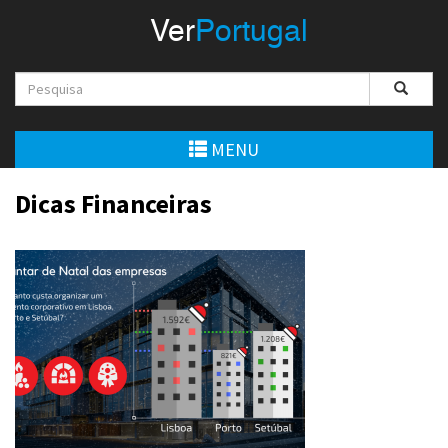
Menu
Ver
Portugal
VerPortugal
Empreendedorismo
Ambiente e Energia
MENU
Automóvel
Dicas Financeiras
Comércio e Indústria
Construção e Imobiliário
Cultura e Educação
Economia
Gastronomia
Telecomunicações