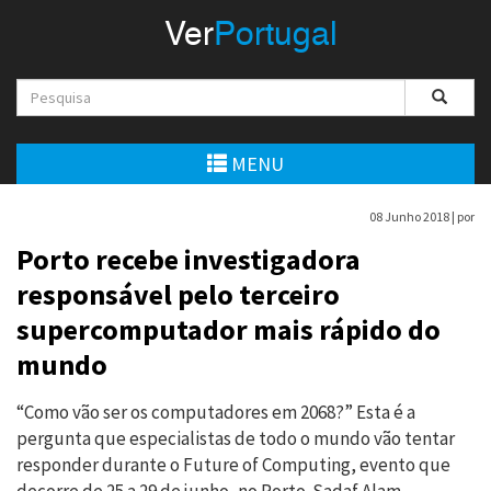
Menu
Ver
Portugal
VerPortugal
Empreendedorismo
Ambiente e Energia
MENU
Automóvel
08 Junho 2018 |
por
Comércio e Indústria
Porto recebe investigadora
responsável pelo terceiro
Construção e Imobiliário
supercomputador mais rápido do
Cultura e Educação
mundo
Economia
“Como vão ser os computadores em 2068?” Esta é a
pergunta que especialistas de todo o mundo vão tentar
Gastronomia
responder durante o Future of Computing, evento que
Telecomunicações